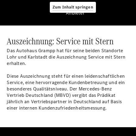
Zubehör
Pannen- &
Zum Inhalt springen
Anbieter
Schadenhilfe
Reparatur &
Werkstatt
Rückrufe &
Auszeichnung: Service mit Stern
Umrüstungen
Warnung: Betrug
Das Autohaus Grampp hat für seine beiden Standorte
beim
Lohr und Karlstadt die Auszeichnung Service mit Stern
Gebrauchtwagenkauf
erhalten.
Service für
Reisemobile
Diese Auszeichnung steht für einen leidenschaftlichen
Finanzdienste
Service, eine hervorragende Kundenbetreuung und ein
Digitale
besonderes Qualitätsniveau. Der Mercedes-Benz
Extras
Vertrieb Deutschland (MBVD) vergibt das Prädikat
Hauptuntersuchung
jährlich an Vertriebspartner in Deutschland auf Basis
- Rundum
einer internen Kundenzufriedenheitsmessung.
entspannt zur
Plakette